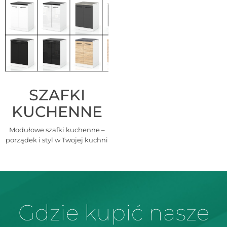
SZAFKI
KUCHENNE
Modułowe szafki kuchenne –
porządek i styl w Twojej kuchni
Gdzie kupić nasze