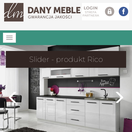
LOGIN
STREFA
PARTNERA
Rozwiń
menu
Slider - produkt Rico